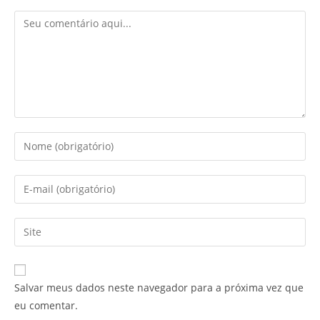
Comentário
Digite
seu
nome
Digite
ou
seu
nome
endereço
Digite
de
de
o
usuário
e-
URL
para
mail
do
comentar
Salvar meus dados neste navegador para a próxima vez que
para
seu
eu comentar.
comentar
site