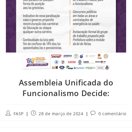
Assembleia Unificada do
Funcionalismo Decide:
Autor
Post
Comentários
FASP
28 de março de 2024
0 comentário
do
publicado:
do
post:
post: