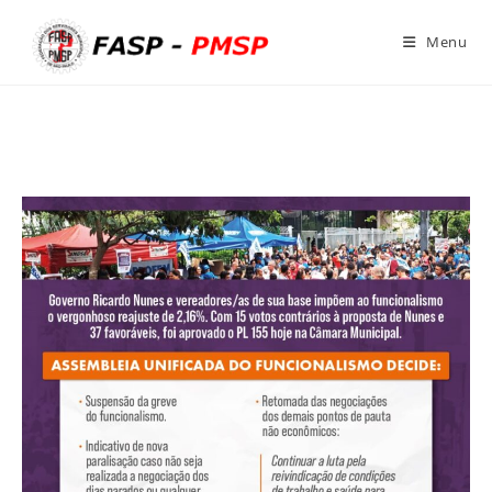
Ir
para
Menu
o
conteúdo