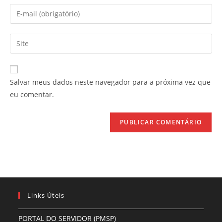
nome
Digite
ou
seu
nome
endereço
Digite
de
de
o
usuário
e-
URL
para
mail
do
comentar
Salvar meus dados neste navegador para a próxima vez que
para
seu
eu comentar.
comentar
site
(opcional)
Links Úteis
PORTAL DO SERVIDOR (PMSP)