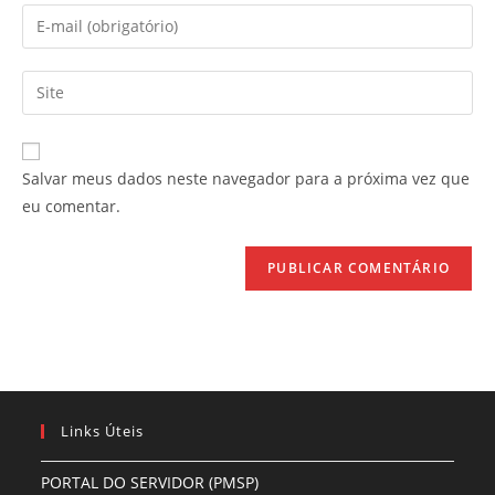
nome
Digite
ou
seu
nome
endereço
Digite
de
de
o
usuário
e-
URL
para
mail
do
comentar
Salvar meus dados neste navegador para a próxima vez que
para
seu
eu comentar.
comentar
site
(opcional)
Links Úteis
PORTAL DO SERVIDOR (PMSP)