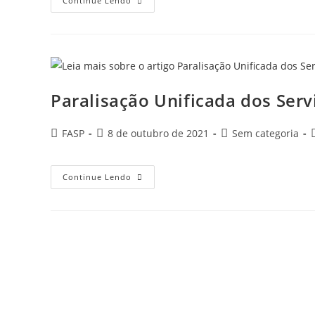
OUTUBRO
Continue Lendo
ROSA
–
Conscientização
Para
A
Prevenção
E
Diagnóstico
Precoce
Paralisação Unificada dos Serv
Do
Câncer
De
Mama
Autor
Post
Categoria
FASP
8 de outubro de 2021
Sem categoria
E
do
publicado:
do
De
Colo
post:
post:
p
Do
Paralisação
Útero.
Continue Lendo
Unificada
Dos
Servidores