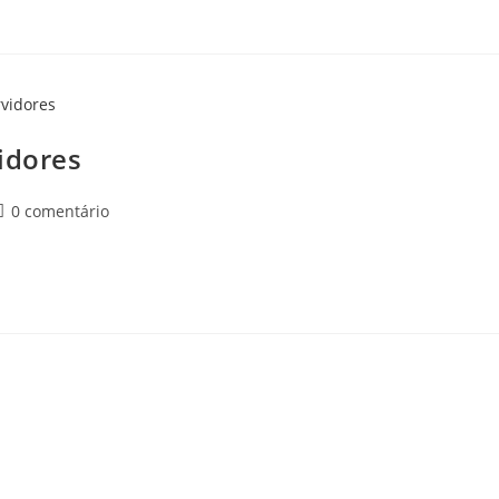
idores
Comentários
0 comentário
do
ost: