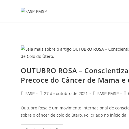
Ir
para
o
conteúdo
OUTUBRO ROSA – Conscientizaç
Precoce do Câncer de Mama e d
Autor
Post
Categoria
Co
FASP
27 de outubro de 2021
FASP-PMSP
do
publicado:
do
do
post:
post:
pos
Outubro Rosa é um movimento internacional de conscie
sobre o câncer de colo do útero. Foi criado no início da